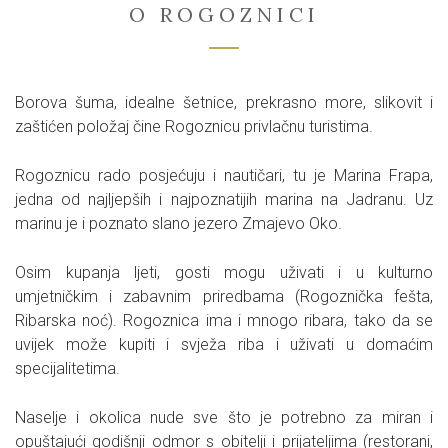
O ROGOZNICI
Borova šuma, idealne šetnice, prekrasno more, slikovit i
zaštićen položaj čine Rogoznicu privlačnu turistima.
Rogoznicu rado posjećuju i nautičari, tu je Marina Frapa,
jedna od najljepših i najpoznatijih marina na Jadranu. Uz
marinu je i poznato slano jezero Zmajevo Oko.
Osim kupanja ljeti, gosti mogu uživati i u kulturno
umjetničkim i zabavnim priredbama (Rogoznička fešta,
Ribarska noć). Rogoznica ima i mnogo ribara, tako da se
uvijek može kupiti i svježa riba i uživati u domaćim
specijalitetima.
Naselje i okolica nude sve što je potrebno za miran i
opuštajući godišnji odmor s obitelji i prijateljima (restorani,