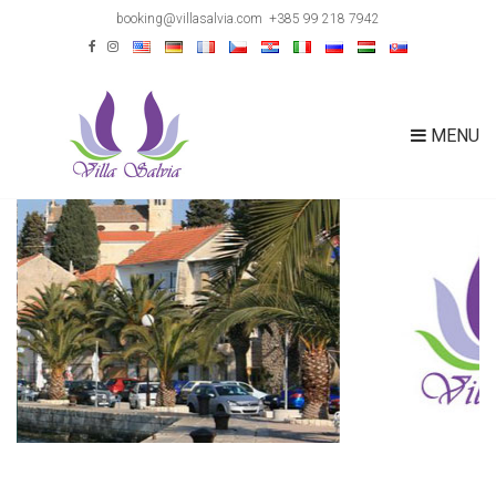
booking@villasalvia.com
+385 99 218 7942
MENU